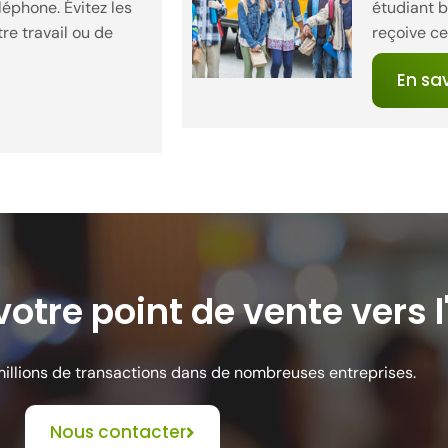
éphone. Évitez les
étudiant b
tre travail ou de
reçoive ce
En sav
votre point de vente vers l
millions de transactions dans de nombreuses entreprises.
Nous contacter