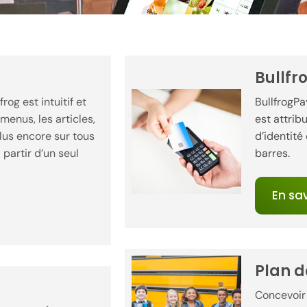
Bullfr
og est intuitif et
BullfrogPa
menus, les articles,
est attrib
lus encore sur tous
d’identité
partir d’un seul
barres.
En sav
Plan d
Concevoir